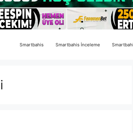
Smartbahis
Smartbahis İnceleme
Smartbahi
i