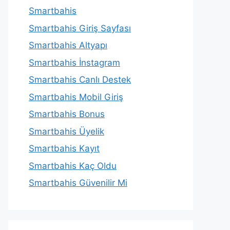
Smartbahis
Smartbahis Giriş Sayfası
Smartbahis Altyapı
Smartbahis İnstagram
Smartbahis Canlı Destek
Smartbahis Mobil Giriş
Smartbahis Bonus
Smartbahis Üyelik
Smartbahis Kayıt
Smartbahis Kaç Oldu
Smartbahis Güvenilir Mi