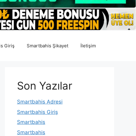
s Giriş
Smartbahis Şikayet
İletişim
Son Yazılar
Smartbahis Adresi
Smartbahis Giriş
Smartbahis
Smartbahis