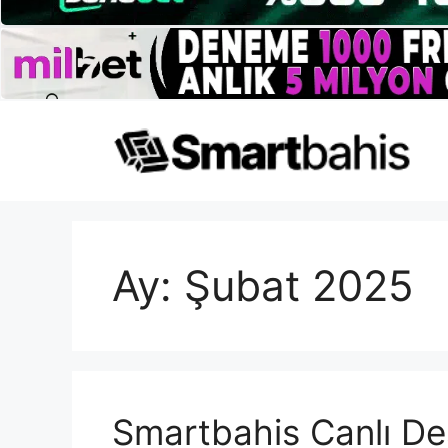
İçeriğe
atla
Ay:
Şubat 2025
Smartbahis Canlı De