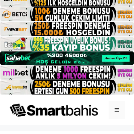
İçeriğe
atla
Menü