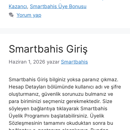
Kazancı
,
Smartbahis Üye Bonusu
Yorum yap
Smartbahis Giriş
Haziran 1, 2026
yazar
Smartbahis
Smartbahis Giriş bilginiz yoksa paranız çıkmaz.
Hesap Detayları bölümünde kullanıcı adı ve şifre
oluşturmanız, güvenlik sorunuzu bulmanız ve
para biriminizi seçmeniz gerekmektedir. Size
söyleyen bağlantıya tıklayarak Smartbahis
Üyelik Programını başlatabilirsiniz. Üyelik
Sözleşmesinin tamamını okuduktan sonra bu