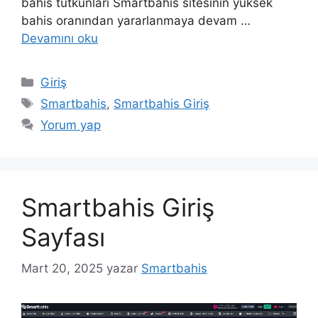
bahis tutkunları Smartbahis sitesinin yüksek
bahis oranından yararlanmaya devam …
Devamını oku
Kategoriler
Giriş
Etiketler
Smartbahis
,
Smartbahis Giriş
Yorum yap
Smartbahis Giriş
Sayfası
Mart 20, 2025
yazar
Smartbahis