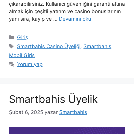
çıkarabilirsiniz. Kullanıcı güvenliğini garanti altına
almak için çeşitli yatırım ve casino bonuslarının
yanı sıra, kayıp ve …
Devamını oku
Kategoriler
Giriş
Etiketler
Smartbahis Casino Üyeliği
,
Smartbahis
Mobil Giriş
Yorum yap
Smartbahis Üyelik
Şubat 6, 2025
yazar
Smartbahis