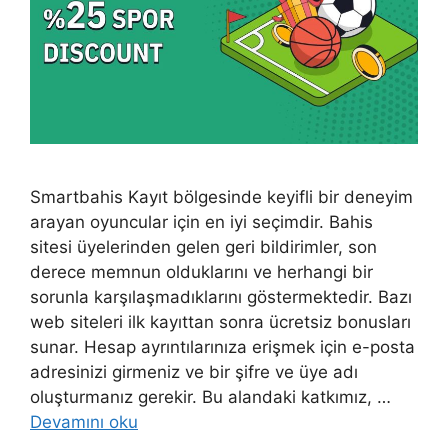
Smartbahis Kayıt bölgesinde keyifli bir deneyim
arayan oyuncular için en iyi seçimdir. Bahis
sitesi üyelerinden gelen geri bildirimler, son
derece memnun olduklarını ve herhangi bir
sorunla karşılaşmadıklarını göstermektedir. Bazı
web siteleri ilk kayıttan sonra ücretsiz bonusları
sunar. Hesap ayrıntılarınıza erişmek için e-posta
adresinizi girmeniz ve bir şifre ve üye adı
oluşturmanız gerekir. Bu alandaki katkımız, …
Devamını oku