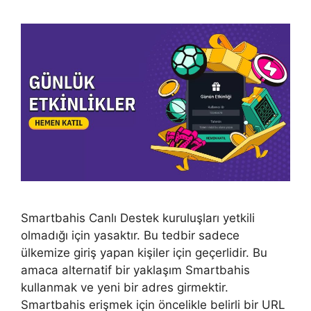
Smartbahis Canlı Destek kuruluşları yetkili
olmadığı için yasaktır. Bu tedbir sadece
ülkemize giriş yapan kişiler için geçerlidir. Bu
amaca alternatif bir yaklaşım Smartbahis
kullanmak ve yeni bir adres girmektir.
Smartbahis erişmek için öncelikle belirli bir URL