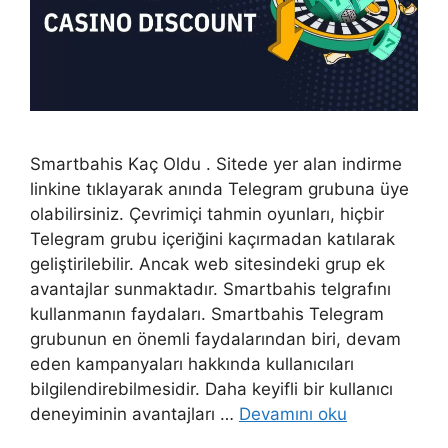
Smartbahis Kaç Oldu . Sitede yer alan indirme
linkine tıklayarak anında Telegram grubuna üye
olabilirsiniz. Çevrimiçi tahmin oyunları, hiçbir
Telegram grubu içeriğini kaçırmadan katılarak
geliştirilebilir. Ancak web sitesindeki grup ek
avantajlar sunmaktadır. Smartbahis telgrafını
kullanmanın faydaları. Smartbahis Telegram
grubunun en önemli faydalarından biri, devam
eden kampanyaları hakkında kullanıcıları
bilgilendirebilmesidir. Daha keyifli bir kullanıcı
deneyiminin avantajları …
Devamını oku