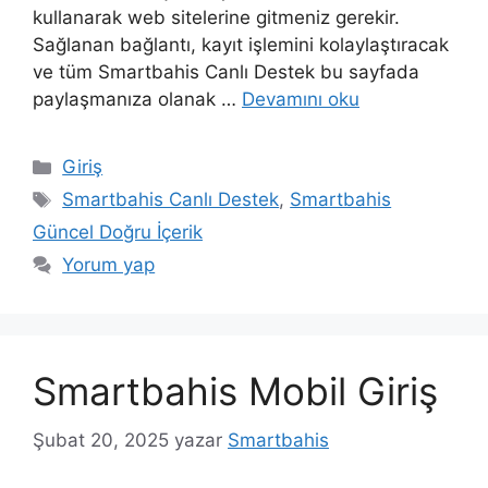
kullanarak web sitelerine gitmeniz gerekir.
Sağlanan bağlantı, kayıt işlemini kolaylaştıracak
ve tüm Smartbahis Canlı Destek bu sayfada
paylaşmanıza olanak …
Devamını oku
Kategoriler
Giriş
Etiketler
Smartbahis Canlı Destek
,
Smartbahis
Güncel Doğru İçerik
Yorum yap
Smartbahis Mobil Giriş
Şubat 20, 2025
yazar
Smartbahis