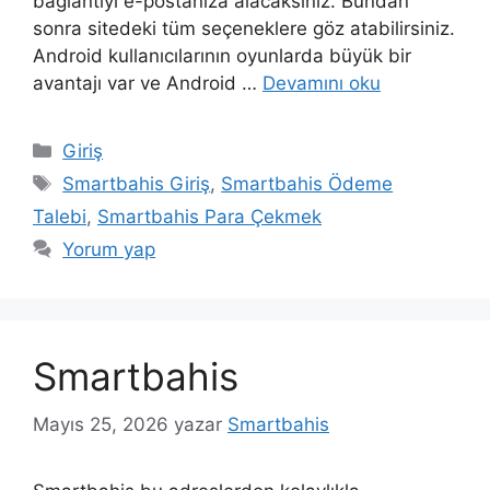
bağlantıyı e-postanıza alacaksınız. Bundan
sonra sitedeki tüm seçeneklere göz atabilirsiniz.
Android kullanıcılarının oyunlarda büyük bir
avantajı var ve Android …
Devamını oku
Kategoriler
Giriş
Etiketler
Smartbahis Giriş
,
Smartbahis Ödeme
Talebi
,
Smartbahis Para Çekmek
Yorum yap
Smartbahis
Mayıs 25, 2026
yazar
Smartbahis