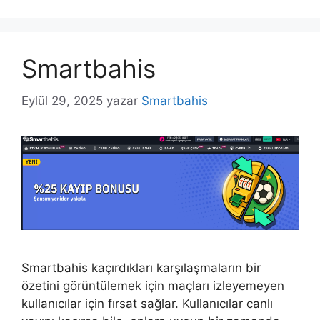
Smartbahis
Eylül 29, 2025
yazar
Smartbahis
Smartbahis kaçırdıkları karşılaşmaların bir
özetini görüntülemek için maçları izleyemeyen
kullanıcılar için fırsat sağlar. Kullanıcılar canlı