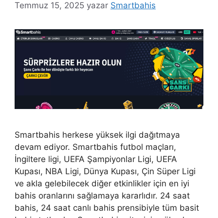
Temmuz 15, 2025
yazar
Smartbahis
Smartbahis herkese yüksek ilgi dağıtmaya
devam ediyor. Smartbahis futbol maçları,
İngiltere ligi, UEFA Şampiyonlar Ligi, UEFA
Kupası, NBA Ligi, Dünya Kupası, Çin Süper Ligi
ve akla gelebilecek diğer etkinlikler için en iyi
bahis oranlarını sağlamaya kararlıdır. 24 saat
bahis, 24 saat canlı bahis prensibiyle tüm basit