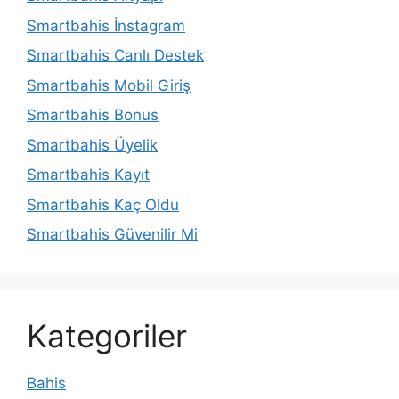
Smartbahis İnstagram
Smartbahis Canlı Destek
Smartbahis Mobil Giriş
Smartbahis Bonus
Smartbahis Üyelik
Smartbahis Kayıt
Smartbahis Kaç Oldu
Smartbahis Güvenilir Mi
Kategoriler
Bahis