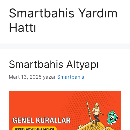
Smartbahis Yardım
Hattı
Smartbahis Altyapı
Mart 13, 2025
yazar
Smartbahis