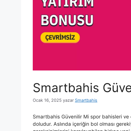
Smartbahis Güven
Ocak 16, 2025
yazar
Smartbahis
Smartbahis Güvenilir Mi spor bahisleri ve 
doludur. Aslında içeriğin bol olması gereki