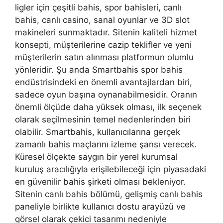
ligler için çeşitli bahis, spor bahisleri, canlı
bahis, canlı casino, sanal oyunlar ve 3D slot
makineleri sunmaktadır. Sitenin kaliteli hizmet
konsepti, müşterilerine cazip teklifler ve yeni
müşterilerin satın alınması platformun olumlu
yönleridir. Şu anda Smartbahis spor bahis
endüstrisindeki en önemli avantajlardan biri,
sadece oyun başına oynanabilmesidir. Oranın
önemli ölçüde daha yüksek olması, ilk seçenek
olarak seçilmesinin temel nedenlerinden biri
olabilir. Smartbahis, kullanıcılarına gerçek
zamanlı bahis maçlarını izleme şansı verecek.
Küresel ölçekte saygın bir yerel kurumsal
kuruluş aracılığıyla erişilebileceği için piyasadaki
en güvenilir bahis şirketi olması bekleniyor.
Sitenin canlı bahis bölümü, gelişmiş canlı bahis
paneliyle birlikte kullanıcı dostu arayüzü ve
görsel olarak çekici tasarımı nedeniyle