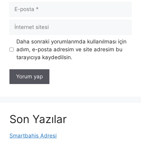
E-
posta
İnternet
sitesi
Daha sonraki yorumlarımda kullanılması için
adım, e-posta adresim ve site adresim bu
tarayıcıya kaydedilsin.
Son Yazılar
Smartbahis Adresi