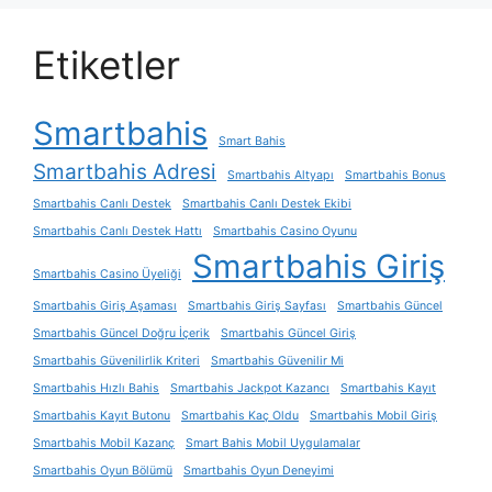
Etiketler
Smartbahis
Smart Bahis
Smartbahis Adresi
Smartbahis Altyapı
Smartbahis Bonus
Smartbahis Canlı Destek
Smartbahis Canlı Destek Ekibi
Smartbahis Canlı Destek Hattı
Smartbahis Casino Oyunu
Smartbahis Giriş
Smartbahis Casino Üyeliği
Smartbahis Giriş Aşaması
Smartbahis Giriş Sayfası
Smartbahis Güncel
Smartbahis Güncel Doğru İçerik
Smartbahis Güncel Giriş
Smartbahis Güvenilirlik Kriteri
Smartbahis Güvenilir Mi
Smartbahis Hızlı Bahis
Smartbahis Jackpot Kazancı
Smartbahis Kayıt
Smartbahis Kayıt Butonu
Smartbahis Kaç Oldu
Smartbahis Mobil Giriş
Smartbahis Mobil Kazanç
Smart Bahis Mobil Uygulamalar
Smartbahis Oyun Bölümü
Smartbahis Oyun Deneyimi