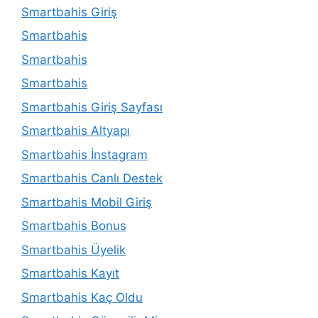
Smartbahis Giriş
Smartbahis
Smartbahis
Smartbahis
Smartbahis Giriş Sayfası
Smartbahis Altyapı
Smartbahis İnstagram
Smartbahis Canlı Destek
Smartbahis Mobil Giriş
Smartbahis Bonus
Smartbahis Üyelik
Smartbahis Kayıt
Smartbahis Kaç Oldu