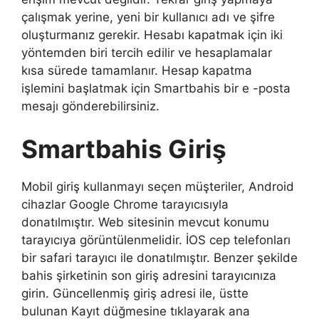
çalışmak yerine, yeni bir kullanıcı adı ve şifre
oluşturmanız gerekir. Hesabı kapatmak için iki
yöntemden biri tercih edilir ve hesaplamalar
kısa sürede tamamlanır. Hesap kapatma
işlemini başlatmak için Smartbahis bir e -posta
mesajı gönderebilirsiniz.
Smartbahis Giriş
Mobil giriş kullanmayı seçen müşteriler, Android
cihazlar Google Chrome tarayıcısıyla
donatılmıştır. Web sitesinin mevcut konumu
tarayıcıya görüntülenmelidir. İOS cep telefonları
bir safari tarayıcı ile donatılmıştır. Benzer şekilde
bahis şirketinin son giriş adresini tarayıcınıza
girin. Güncellenmiş giriş adresi ile, üstte
bulunan Kayıt düğmesine tıklayarak ana