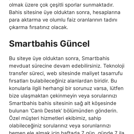
olmak üzere çok çeşitli sporlar sunmaktadır.
Bahis sitesine üye olduktan sonra, hesaplarına
para aktarma ve olumlu faiz oranlarının tadını
çıkarma fırsatınız olacak.
Smartbahis Güncel
Bu siteye üye olduktan sonra, Smartbahis
mevduat sürecine devam edebilirsiniz. Teknoloji
transfer süreci, web sitesinde maliyet tasarrufu
fırsatları bulabileceğiniz alanlardan biridir. Bu
konularla ilgili herhangi bir sorunuz varsa, lütfen
bize ulaşmaktan çekinmeyin veya sorularınızı
Smartbahis bahis sitesinin sağ alt köşesinde
bulunan ‘Canlı Destek’ bölümünden gönderin.
Özel müşteri hizmetleri ekibimiz, sahip
olabileceğiniz sorularınız veya sorunlarınızı
hemen ele almak için haftada 7 gün, günde 7 ila