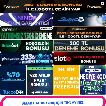
×
SMARTBAHIS GİRİŞ İÇİN TIKLAYINIZ!