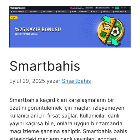
Smartbahis
Eylül 29, 2025
yazar
Smartbahis
Smartbahis kaçırdıkları karşılaşmaların bir
özetini görüntülemek için maçları izleyemeyen
kullanıcılar için fırsat sağlar. Kullanıcılar canlı
yayını kaçırsa bile, onlara uygun bir zamanda
maçı izleme şansına sahiptir. Smartbahis bahis
sitesindeki maçların canlı yayınları, sondan