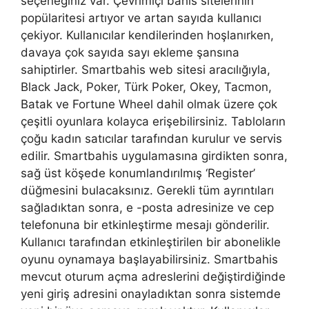
seçeneğiniz var. Çevrimiçi bahis sitelerinin
popülaritesi artıyor ve artan sayıda kullanıcı
çekiyor. Kullanıcılar kendilerinden hoşlanırken,
davaya çok sayıda sayı ekleme şansına
sahiptirler. Smartbahis web sitesi aracılığıyla,
Black Jack, Poker, Türk Poker, Okey, Tacmon,
Batak ve Fortune Wheel dahil olmak üzere çok
çeşitli oyunlara kolayca erişebilirsiniz. Tabloların
çoğu kadın satıcılar tarafından kurulur ve servis
edilir. Smartbahis uygulamasına girdikten sonra,
sağ üst köşede konumlandırılmış ‘Register’
düğmesini bulacaksınız. Gerekli tüm ayrıntıları
sağladıktan sonra, e -posta adresinize ve cep
telefonuna bir etkinleştirme mesajı gönderilir.
Kullanıcı tarafından etkinleştirilen bir abonelikle
oyunu oynamaya başlayabilirsiniz. Smartbahis
mevcut oturum açma adreslerini değiştirdiğinde
yeni giriş adresini onayladıktan sonra sistemde