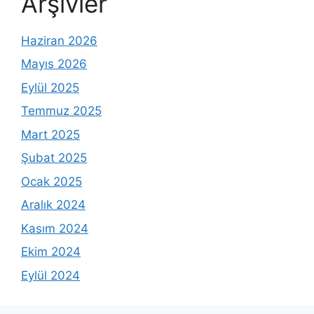
Arşivler
Haziran 2026
Mayıs 2026
Eylül 2025
Temmuz 2025
Mart 2025
Şubat 2025
Ocak 2025
Aralık 2024
Kasım 2024
Ekim 2024
Eylül 2024