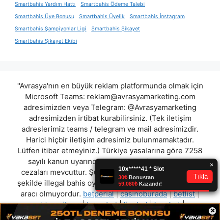
Smartbahis Yardım Hattı
Smartbahis Ödeme Talebi
Smartbahis Üye Bonusu
Smartbahis Üyelik
Smartbahis İnstagram
Smartbahis Şampiyonlar Ligi
Smartbahis Şikayet
Smartbahis Şikayet Ekibi
"Avrasya'nın en büyük reklam platformunda olmak için
Microsoft Teams:
reklam@avrasyamarketing.com
adresimizden veya Telegram: @Avrasyamarketing
adresimizden irtibat kurabilirsiniz. (Tek iletişim
adreslerimiz teams / telegram ve mail adresimizdir.
Harici hiçbir iletişim adresimiz bulunmamaktadır.
Lütfen itibar etmeyiniz.) Türkiye yasalarına göre 7258
sayılı kanun uyarınca yasa dışı bahis oynamanın
cezaları mevcuttur. Şu an bulunduğunuz site hiç bir
şekilde illegal bahis oyunları oynatmıyor ve oynamaya
aracı olmuyordur.
betperial
|
casinoburada
|
betlist
|
giriscasibom
|
boombet
|
lionbet
|
lugabet
|
×
magnumbet
"