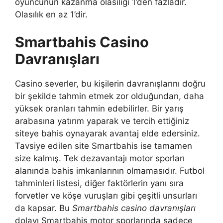
oyuncunun kazanma olasılığı 1’den fazladır.
Olasılık en az 1’dir.
Smartbahis Casino
Davranışları
Casino severler, bu kişilerin davranışlarını doğru
bir şekilde tahmin etmek zor olduğundan, daha
yüksek oranları tahmin edebilirler. Bir yarış
arabasına yatırım yaparak ve tercih ettiğiniz
siteye bahis oynayarak avantaj elde edersiniz.
Tavsiye edilen site Smartbahis ise tamamen
size kalmış. Tek dezavantajı motor sporları
alanında bahis imkanlarının olmamasıdır. Futbol
tahminleri listesi, diğer faktörlerin yanı sıra
forvetler ve köşe vuruşları gibi çeşitli unsurları
da kapsar. Bu
Smartbahis casino davranışları
dolayı Smartbahis motor sporlarında sadece