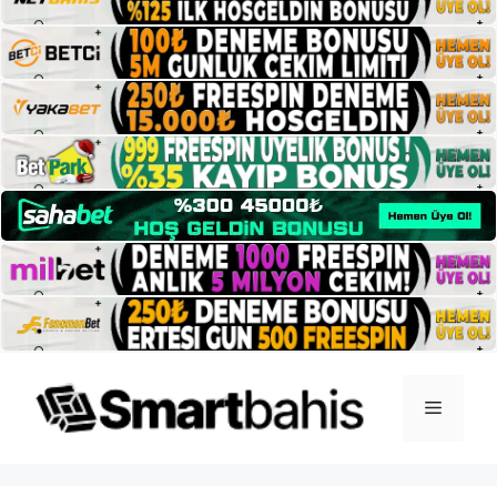
İçeriğe
atla
Menü