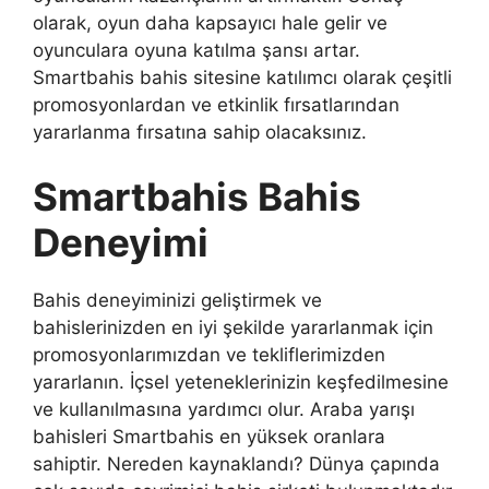
olarak, oyun daha kapsayıcı hale gelir ve
oyunculara oyuna katılma şansı artar.
Smartbahis bahis sitesine katılımcı olarak çeşitli
promosyonlardan ve etkinlik fırsatlarından
yararlanma fırsatına sahip olacaksınız.
Smartbahis Bahis
Deneyimi
Bahis deneyiminizi geliştirmek ve
bahislerinizden en iyi şekilde yararlanmak için
promosyonlarımızdan ve tekliflerimizden
yararlanın. İçsel yeteneklerinizin keşfedilmesine
ve kullanılmasına yardımcı olur. Araba yarışı
bahisleri Smartbahis en yüksek oranlara
sahiptir. Nereden kaynaklandı? Dünya çapında