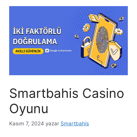
Smartbahis Casino
Oyunu
Kasım 7, 2024
yazar
Smartbahis