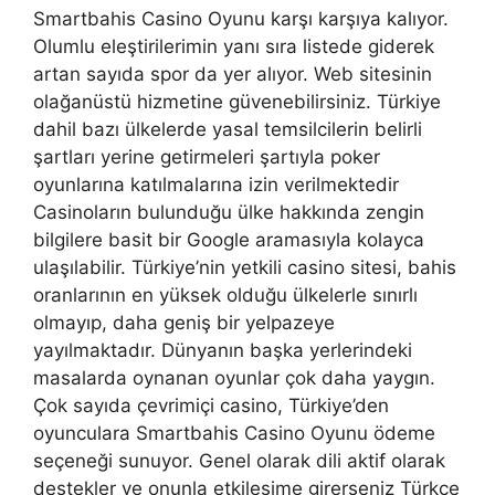
Smartbahis Casino Oyunu karşı karşıya kalıyor.
Olumlu eleştirilerimin yanı sıra listede giderek
artan sayıda spor da yer alıyor. Web sitesinin
olağanüstü hizmetine güvenebilirsiniz. Türkiye
dahil bazı ülkelerde yasal temsilcilerin belirli
şartları yerine getirmeleri şartıyla poker
oyunlarına katılmalarına izin verilmektedir
Casinoların bulunduğu ülke hakkında zengin
bilgilere basit bir Google aramasıyla kolayca
ulaşılabilir. Türkiye’nin yetkili casino sitesi, bahis
oranlarının en yüksek olduğu ülkelerle sınırlı
olmayıp, daha geniş bir yelpazeye
yayılmaktadır. Dünyanın başka yerlerindeki
masalarda oynanan oyunlar çok daha yaygın.
Çok sayıda çevrimiçi casino, Türkiye’den
oyunculara Smartbahis Casino Oyunu ödeme
seçeneği sunuyor. Genel olarak dili aktif olarak
destekler ve onunla etkileşime girerseniz Türkçe