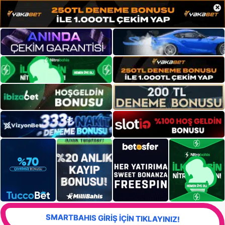
×
SMARTBAHIS GİRİŞ İÇİN TIKLAYINIZ!