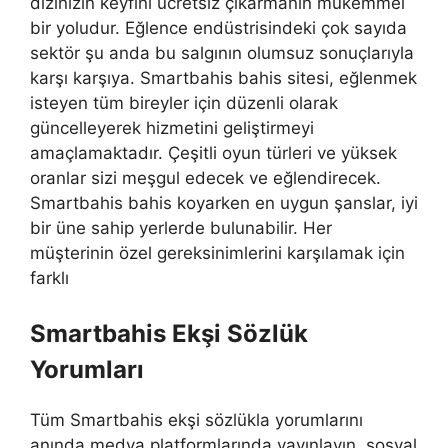
dizinizin keyfini ücretsiz çıkarmanın mükemmel
bir yoludur. Eğlence endüstrisindeki çok sayıda
sektör şu anda bu salgının olumsuz sonuçlarıyla
karşı karşıya. Smartbahis bahis sitesi, eğlenmek
isteyen tüm bireyler için düzenli olarak
güncelleyerek hizmetini geliştirmeyi
amaçlamaktadır. Çeşitli oyun türleri ve yüksek
oranlar sizi meşgul edecek ve eğlendirecek.
Smartbahis bahis koyarken en uygun şanslar, iyi
bir üne sahip yerlerde bulunabilir. Her
müşterinin özel gereksinimlerini karşılamak için
farklı
Smartbahis Ekşi Sözlük
Yorumları
Tüm Smartbahis ekşi sözlükla yorumlarını
anında medya platformlarında yayınlayın, sosyal