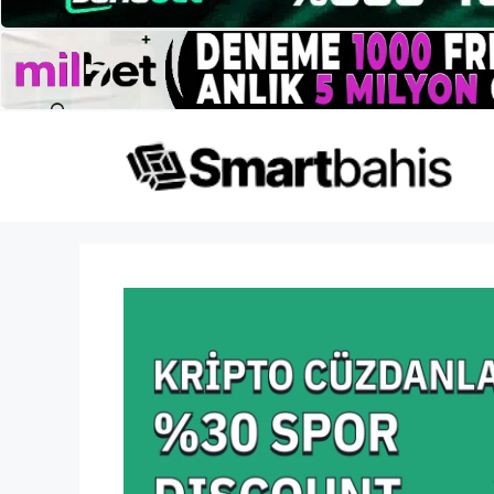
İçeriğe
atla