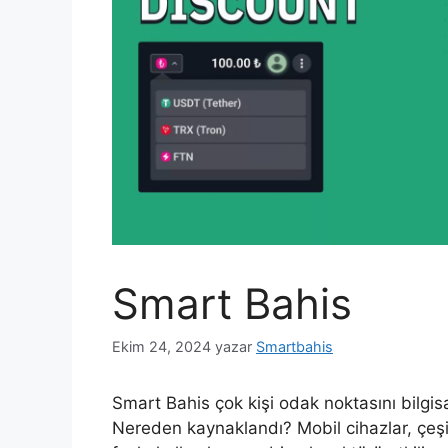
Smart Bahis
Ekim 24, 2024
yazar
Smartbahis
Smart Bahis çok kişi odak noktasını bilgis
Nereden kaynaklandı? Mobil cihazlar, çeşi